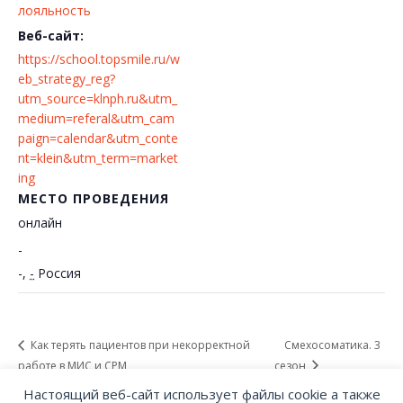
лояльность
Веб-сайт:
https://school.topsmile.ru/w
eb_strategy_reg?
utm_source=klnph.ru&utm_
medium=referal&utm_cam
paign=calendar&utm_conte
nt=klein&utm_term=market
ing
МЕСТО ПРОВЕДЕНИЯ
онлайн
-
-
,
-
Россия
Как терять пациентов при некорректной
Смехосоматика. 3
работе в МИС и СРМ
сезон
Настоящий веб-сайт использует файлы cookie а также