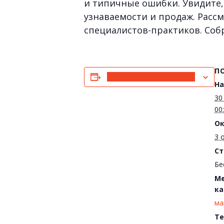
и типичные ошибки. Увидите, 
узнаваемости и продаж. Расс
специалистов-практиков. Собр
П
Добавить в календарь
На
30
00
Ок
3 
Ст
Бе
Ме
ка
ма
Те