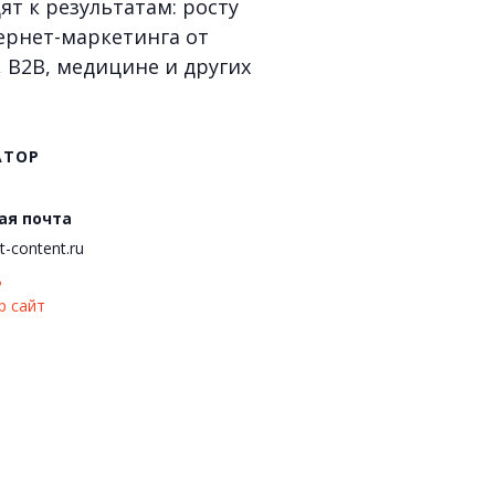
т к результатам: росту
ернет-маркетинга от
 B2B, медицине и других
АТОР
ая почта
t-content.ru
ь
р сайт