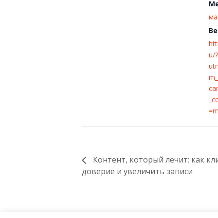
Ме
ма
Ве
ht
u/?
ut
m_
ca
_c
=m
Контент, который лечит: как кл
доверие и увеличить записи