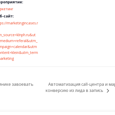
роприятие:
ркетинг
б-сайт:
tps://marketingincases.r
m_source=klnph.ru&ut
medium=referal&utm_
mpaign=calendar&utm
ontent=klein&utm_term
arketing
инике завоевать
Автоматизация call-центра и ма
конверсию из лида в запись