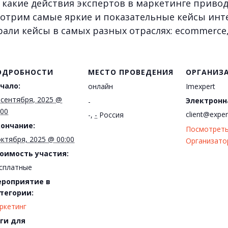
какие действия экспертов в маркетинге приводя
мотрим самые яркие и показательные кейсы инт
али кейсы в самых разных отраслях: ecommerce,
ОДРОБНОСТИ
МЕСТО ПРОВЕДЕНИЯ
ОРГАНИЗ
чало:
онлайн
Imexpert
 сентября, 2025 @
Электронн
-
:00
client@exper
-
,
-
Россия
ончание:
Посмотрет
октября, 2025 @ 00:00
Организато
оимость участия:
сплатные
роприятие в
тегории:
ркетинг
ги для