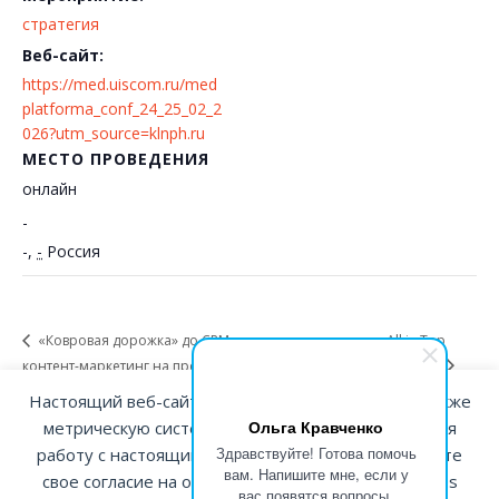
стратегия
Веб-сайт:
https://med.uiscom.ru/med
platforma_conf_24_25_02_2
026?utm_source=klnph.ru
МЕСТО ПРОВЕДЕНИЯ
онлайн
-
-
,
-
Россия
«Ковровая дорожка» до CRM: как раскатать
All in Top
контент-маркетинг на продажи
Conf 2026
Настоящий веб-сайт использует файлы cookie а также
Ольга Кравченко
метрическую систему Яндекс.Метрика. Продолжая
Здравствуйте! Готова помочь
работу с настоящим веб-сайтом, вы подтверждаете
вам. Напишите мне, если у
свое согласие на обработку/использование cookies
вас появятся вопросы.