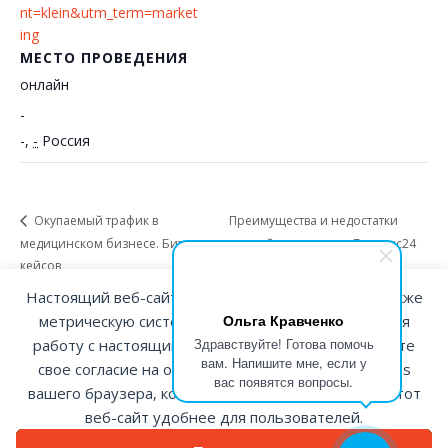
nt=klein&utm_term=market
ing
МЕСТО ПРОВЕДЕНИЯ
онлайн
-
-
,
-
Россия
Окупаемый трафик в
Преимущества и недостатки
медицинском бизнесе. Битва
сквозной аналитики в Битрикс24
кейсов
Настоящий веб-сайт использует файлы cookie а также
Ольга Кравченко
метрическую систему Яндекс.Метрика. Продолжая
Здравствуйте! Готова помочь
работу с настоящим веб-сайтом, вы подтверждаете
вам. Напишите мне, если у
свое согласие на обработку/использование cookies
вас появятся вопросы.
вашего браузера, которые помогают нам делать этот
© ООО «КНФ» оператор персональных данных рег. №77-25-170811 по приказу
№42 от 07.02.2025 Роскомнадзора
веб-сайт удобнее для пользователей.