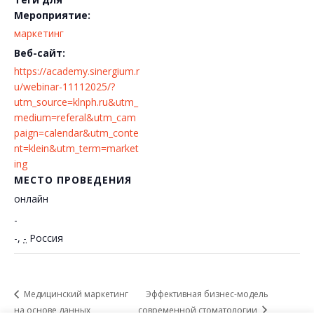
Мероприятие:
маркетинг
Веб-сайт:
https://academy.sinergium.r
u/webinar-11112025/?
utm_source=klnph.ru&utm_
medium=referal&utm_cam
paign=calendar&utm_conte
nt=klein&utm_term=market
ing
МЕСТО ПРОВЕДЕНИЯ
онлайн
-
-
,
-
Россия
Медицинский маркетинг
Эффективная бизнес-модель
на основе данных
современной стоматологии