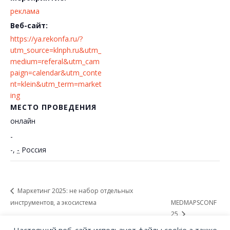
реклама
Веб-сайт:
https://ya.rekonfa.ru/?
utm_source=klnph.ru&utm_
medium=referal&utm_cam
paign=calendar&utm_conte
nt=klein&utm_term=market
ing
МЕСТО ПРОВЕДЕНИЯ
онлайн
-
-
,
-
Россия
Маркетинг 2025: не набор отдельных
инструментов, а экосистема
MEDMAPSCONF
25