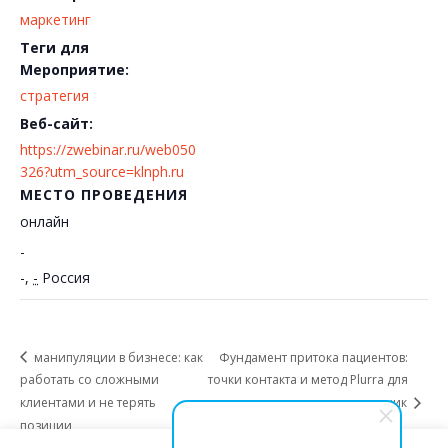
маркетинг
Теги для
Мероприятие:
стратегия
Веб-сайт:
https://zwebinar.ru/web050
326?utm_source=klnph.ru
МЕСТО ПРОВЕДЕНИЯ
онлайн
-
-
,
-
Россия
манипуляции в бизнесе: как
Фундамент притока пациентов:
работать со сложными
точки контакта и метод Plurra для
клиентами и не терять
роста стоматологических клиник
позиции