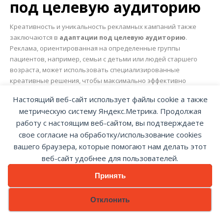
под целевую аудиторию
Креативность и уникальность рекламных кампаний также
заключаются в
адаптации под целевую аудиторию
.
Реклама, ориентированная на определенные группы
пациентов, например, семьи с детьми или людей старшего
возраста, может использовать специализированные
креативные решения, чтобы максимально эффективно
воздействовать на нужную аудиторию.
Настоящий веб-сайт использует файлы cookie а также
метрическую систему Яндекс.Метрика. Продолжая
Как это влияет на конверсию:
работу с настоящим веб-сайтом, вы подтверждаете
свое согласие на обработку/использование cookies
Понимание потребностей
: Чем точнее креативная
вашего браузера, которые помогают нам делать этот
кампания отвечает на потребности целевой аудитории
веб-сайт удобнее для пользователей.
(например, реклама для молодых мам или пожилых
пациентов), тем выше вероятность того, что пациент
Принять
почувствует связь с клиникой и решит записаться.
Персонализированные предложения
: Уникальные
Отклонить
предложения, например, консультации, скидки или
дополнительные услуги, специально для определенной