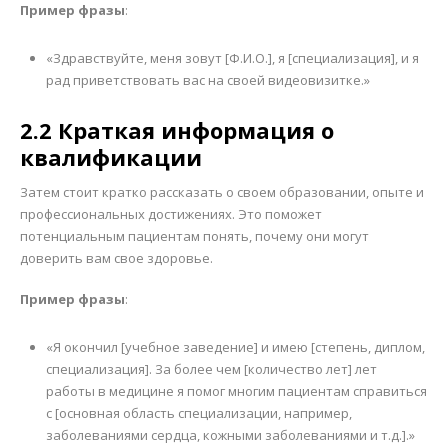
Пример фразы
:
«Здравствуйте, меня зовут [Ф.И.О.], я [специализация], и я
рад приветствовать вас на своей видеовизитке.»
2.2 Краткая информация о
квалификации
Затем стоит кратко рассказать о своем образовании, опыте и
профессиональных достижениях. Это поможет
потенциальным пациентам понять, почему они могут
доверить вам свое здоровье.
Пример фразы
:
«Я окончил [учебное заведение] и имею [степень, диплом,
специализация]. За более чем [количество лет] лет
работы в медицине я помог многим пациентам справиться
с [основная область специализации, например,
заболеваниями сердца, кожными заболеваниями и т.д.].»