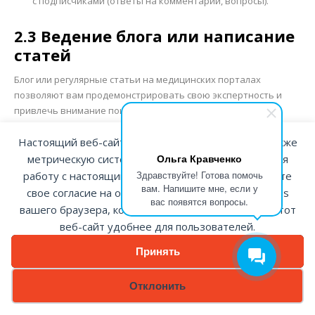
с подписчиками (ответы на комментарии, вопросы).
2.3 Ведение блога или написание
статей
Блог или регулярные статьи на медицинских порталах
позволяют вам продемонстрировать свою экспертность и
привлечь внимание поисковых систем.
Настоящий веб-сайт использует файлы cookie а также
Публикации по актуальным темам
: Врачи могут писать
Ольга Кравченко
метрическую систему Яндекс.Метрика. Продолжая
статьи на темы, которые интересуют их пациентов.
Здравствуйте! Готова помочь
Например, «Как выбрать метод лечения болезни сердца?»
работу с настоящим веб-сайтом, вы подтверждаете
вам. Напишите мне, если у
или «Как избежать травм при спортивных занятиях?»
свое согласие на обработку/использование cookies
вас появятся вопросы.
вашего браузера, которые помогают нам делать этот
Научные работы и исследования
: Публикации научных
статей или участия в исследованиях также показывают
веб-сайт удобнее для пользователей.
ваш профессиональный уровень.
Принять
2.4 Работа с отзывами пациентов
Отклонить
Отзывы играют ключевую роль в формировании вашего